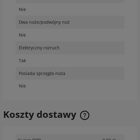
Nie
Dwa noże/podwójny noż
Nie
Elektryczny rozruch
Tak
Posiada sprzęgło noża
Nie
Koszty dostawy
Cena nie zawiera ewentualnych kosztów płatności