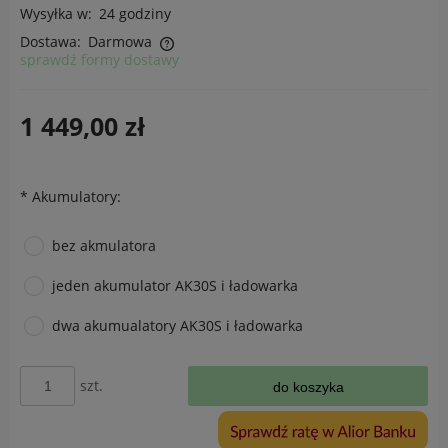
Wysyłka w:
24 godziny
Dostawa:
Darmowa
sprawdź formy dostawy
Cena nie zawiera ewentualnych kosztów płatności
1 449,00 zł
*
Akumulatory:
bez akmulatora
jeden akumulator AK30S i ładowarka
dwa akumualatory AK30S i ładowarka
szt.
do koszyka