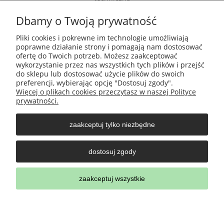
Dbamy o Twoją prywatność
Pomoc
Pliki cookies i pokrewne im technologie umożliwiają
poprawne działanie strony i pomagają nam dostosować
ofertę do Twoich potrzeb. Możesz zaakceptować
Moje konto
wykorzystanie przez nas wszystkich tych plików i przejść
do sklepu lub dostosować użycie plików do swoich
preferencji, wybierając opcję "Dostosuj zgody".
Płatności i dostawa
Więcej o plikach cookies przeczytasz w naszej Polityce
prywatności.
Informacje
zaakceptuj tylko niezbędne
O nas
dostosuj zgody
zaakceptuj wszystkie
pokaż pełną wersję strony
;