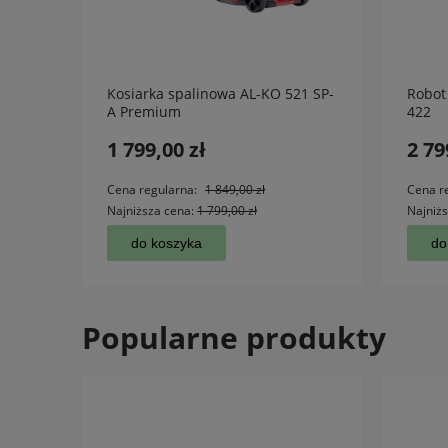
Kosiarka spalinowa AL-KO 521 SP-
Robot
A Premium
422
1 799,00 zł
2 79
Cena regularna:
1 849,00 zł
Cena r
Najniższa cena:
1 799,00 zł
Najniż
do koszyka
do
Popularne produkty