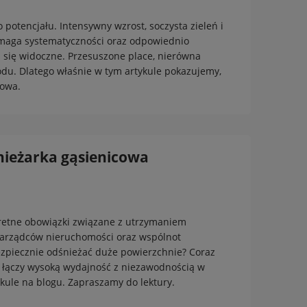
potencjału. Intensywny wzrost, soczysta zieleń i
ymaga systematyczności oraz odpowiednio
ą się widoczne. Przesuszone place, nierówna
odu. Dlatego właśnie w tym artykule pokazujemy,
rowa.
nieżarka gąsienicowa
nkretne obowiązki związane z utrzymaniem
zarządców nieruchomości oraz wspólnot
bezpiecznie odśnieżać duże powierzchnie? Coraz
a łączy wysoką wydajność z niezawodnością w
ykule na blogu. Zapraszamy do lektury.