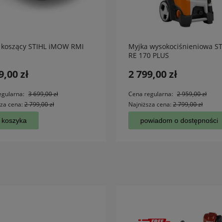
 koszący STIHL iMOW RMI
Myjka wysokociśnieniowa S
RE 170 PLUS
9,00 zł
2 799,00 zł
egularna:
3 699,00 zł
Cena regularna:
2 959,00 zł
sza cena:
2 799,00 zł
Najniższa cena:
2 799,00 zł
 koszyka
powiadom o dostępności