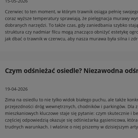
15-05-2026
Czerwiec to ten moment, w którym trawnik osiąga pełnię swojego 
coraz wyższe temperatury sprawiają, że pielęgnacja murawy w
dobranych narzędzi. To także czas, gdy zaniedbania szybko staj
struktura czy nadmiar filcu mogą znacząco obniżyć estetykę ogr
jak dbać o trawnik w czerwcu, aby nasza murawa była silna i zd
Czym odśnieżać osiedle? Niezawodna odś
19-04-2026
Zima na osiedlu to nie tylko widok białego puchu, ale także ko
przejezdności dróg wewnętrznych, chodników i parkingów. Dla 
mieszkaniowych kluczowe staje się pytanie: czym skutecznie i 
częściej odpowiedzią okazuje się odśnieżarka gąsienicowa, któr
trudnych warunkach. I właśnie o niej piszemy w dzisiejszym art