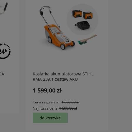
DA
Kosiarka akumulatorowa STIHL
Podka
RMA 239.1 zestaw AKU
38
1 599,00 zł
735,
d
Cena regularna:
1 835,00 zł
Najniższa cena:
1 599,00 zł
do koszyka