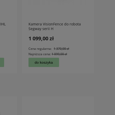
TIHL
Kamera VisionFence do robota
Nożyc
Segway serii H
HT 18
1 099,00 zł
549,
Cena regularna:
1 370,00 zł
Cena 
Najniższa cena:
1 099,00 zł
Najniż
do koszyka
d