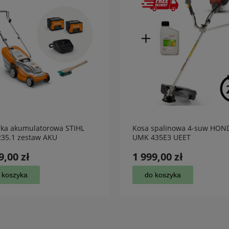
rka akumulatorowa STIHL
Kosa spalinowa 4-suw HON
35.1 zestaw AKU
UMK 435E3 UEET
9,00 zł
1 999,00 zł
 koszyka
do koszyka