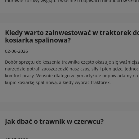
murawie zdrowy wygląd. I właśnie o objawach niedoborów skła
artykule. Serdecznie zapraszamy do lektury.
Kiedy warto zainwestować w traktorek do
kosiarka spalinowa?
02-06-2026
Dobór sprzętu do koszenia trawnika często okazuje się ważniejs
narzędzie potrafi zaoszczędzić nasz czas, siły i pieniądze, jed
komfort pracy. Właśnie dlatego w tym artykule odpowiadamy na 
kupić kosiarkę spalinową, a kiedy wybrać traktorek.
Jak dbać o trawnik w czerwcu?