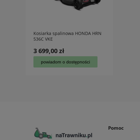
 HRG
Kosiarka spalinowa HONDA HRN
Kosia
536C VKE
RMA 2
3 699,00 zł
1 44
powiadom o dostępności
do
Pomoc