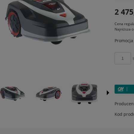
płatności
2 475
Cena regul
Najniższa c
Promocja 
Producen
Kod prod