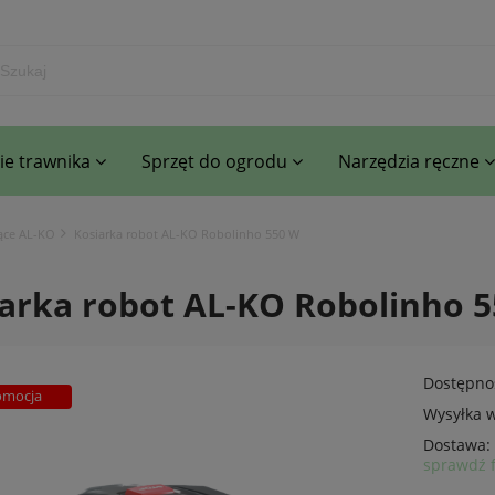
e trawnika
Sprzęt do ogrodu
Narzędzia ręczne
ące AL-KO
Kosiarka robot AL-KO Robolinho 550 W
arka robot AL-KO Robolinho 
Dostępno
omocja
Wysyłka w
Dostawa:
sprawdź 
Cena nie zawiera ewentualnyc