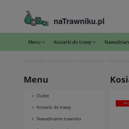
Menu
Kosiarki do trawy
Nawadniani
Strona główna
Produkty AL-KO
Kosiarki AL-KO
Roboty kosz
Menu
Kosi
Outlet
Pr
Kosiarki do trawy
Nawadnianie trawnika