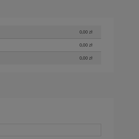
0,00 zł
0,00 zł
0,00 zł
TIHL
Kosa akumulatorowa STIHL FSA 80
Spodn
FUNC
1 299,00 zł
369,