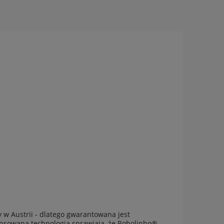
w Austrii - dlatego gwarantowana jest
ansowana technologia sprawiają, że Robolinho®