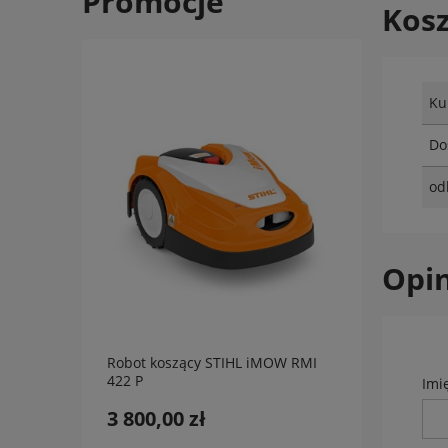
Promocje
Kos
Ku
Do
od
Opin
Robot koszący STIHL iMOW RMI
STIHL
422 P
+ piln
Imi
3 800,00 zł
139,