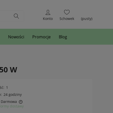
(pusty)
Nowości
Promocje
Blog
550 W
ść:
1
:
24 godziny
Darmowa
formy dostawy
h kosztów