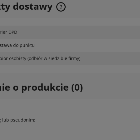
zty dostawy
Cena nie zawiera ewentualnych
kosztów płatności
rier DPD
stawa do punktu
biór osobisty
(odbiór w siedzibie firmy)
ie o produkcie (0)
 HEXA SET 40cm - 2 łańcuchy
Nożyce aku na wysięgniku S
ik z rączką
HLA 40
ę lub pseudonim:
00 zł
557,00 zł