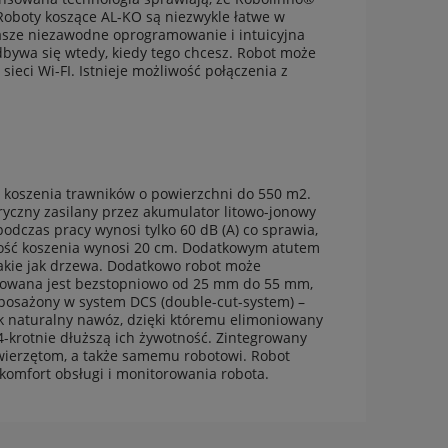
Roboty koszące AL-KO są niezwykle łatwe w
 Nasze niezawodne oprogramowanie i intuicyjna
odbywa się wtedy, kiedy tego chcesz. Robot może
eci Wi-FI. Istnieje możliwość połączenia z
o koszenia trawników o powierzchni do 550 m2.
ryczny zasilany przez akumulator litowo-jonowy
odczas pracy wynosi tylko 60 dB (A) co sprawia,
kość koszenia wynosi 20 cm. Dodatkowym atutem
akie jak drzewa. Dodatkowo robot może
lowana jest bezstopniowo od 25 mm do 55 mm,
yposażony w system DCS (double-cut-system) –
ak naturalny nawóz, dzięki któremu elimoniowany
4-krotnie dłuższą ich żywotność. Zintegrowany
ierzętom, a także samemu robotowi. Robot
komfort obsługi i monitorowania robota.