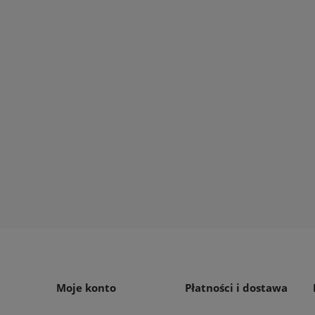
rka akumulatorowa STIHL
Kosa spalinowa 4-suw HON
35.1 zestaw AKU
UMK 435E3 UEET
9,00 zł
1 999,00 zł
 koszyka
do koszyka
Moje konto
Płatności i dostawa