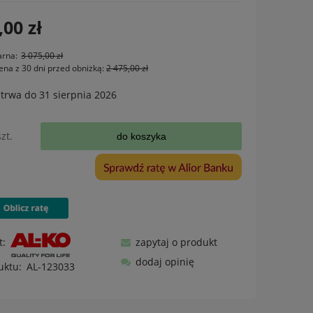
,00 zł
arna:
3 075,00 zł
ena z 30 dni przed obniżką:
2 475,00 zł
trwa do 31 sierpnia 2026
szt.
do koszyka
t:
zapytaj o produkt
dodaj opinię
uktu:
AL-123033