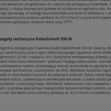
t niezawodnym urządzeniem do codziennej pielęgnacji trawników. 
talacji, a stacja bazowa jest gotowa do działania w mgnieniu oka.
ługa sprawiają, że pielęgnacja trawników jest jeszcze łatwiejsza i 
 sterowany przy pomocy aplikacji AL-KO inTouch za pośrednictwem si
stentem głosowym Amazon Alexa oraz IFTTT.
zegóły techniczne Robolinho® 550 W
eligentna pielęgnacja trawnika dzięki Robolinho® 550 W. Idealny d
hą i bezemisyjną pracę tego robota koszącego zapewnia silnik elekt
ojemności 2,5 Ah i napięciu 20 V. Natężenie emitowanego dźwięku p
robot może kosić wieczorem i podczas Twojego odpoczynku. Szero
t zastosowany system, pozwalający ominąć przeszkody w ogrodzie t
onywać wzniesienia o pochyleniu do 45%. Wysokość koszenia regu
wala to dostosować koszenie do własnych potrzeb. Robot został w
wójne ostrze, zapewniające perfekcyjne koszenie, a pokos działa j
t problem z utylizacją trawy. Możliwość odwracania noży zapewnia 
tem czujników gwarantuje maksymalne bezpieczeństwo ludziom, zw
e być sterowany przy pomocy aplikacji AL-KO inTouch co zwiększa 