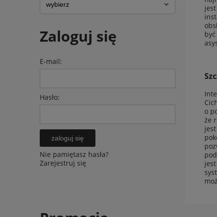
jes
ins
obs
Zaloguj się
być
asy
E-mail:
Szc
Int
Hasło:
Cic
o p
że 
jes
pok
zaloguj się
poz
Nie pamiętasz hasła?
pod
Zarejestruj się
jes
sys
moż