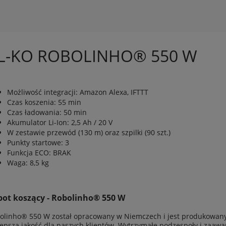
s
L-KO ROBOLINHO® 550 W
Możliwość integracji: Amazon Alexa, IFTTT
Czas koszenia: 55 min
Czas ładowania: 50 min
Akumulator Li-Ion: 2,5 Ah / 20 V
W zestawie przewód (130 m) oraz szpilki (90 szt.)
Punkty startowe: 3
Funkcja ECO: BRAK
Waga: 8,5 kg
ot koszący - Robolinho® 550 W
olinho® 550 W został opracowany w Niemczech i jest produkowany 
lepsza jakość dla naszych klientów. Wytrzymałe podzespoły i zaaw