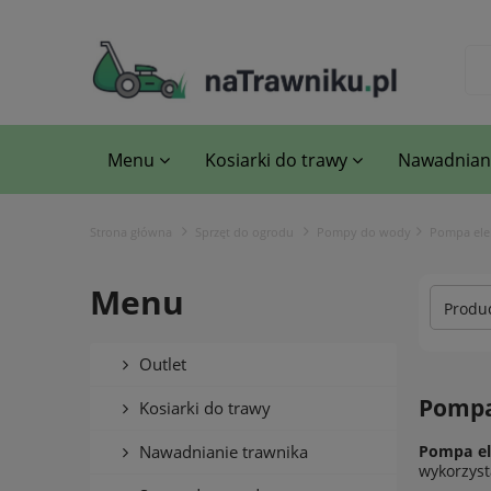
Menu
Kosiarki do trawy
Nawadniani
Strona główna
Sprzęt do ogrodu
Pompy do wody
Pompa ele
Menu
Produc
Outlet
Pompa 
Kosiarki do trawy
Nawadnianie trawnika
Pompa el
wykorzyst