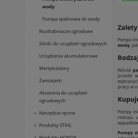
wody
Pompa spalinowa do wody
Zalet
Rozdrabniacze ogrodowe
Pompa ele
Silniki do urządzeń ogrodowych
wodą
. Ja
Urządzenia akumulatorowe
Rodza
Wertykulatory
Wśród
po
przede w
Zamiatarki
wybranych
pracy w 
Akcesoria do urządzeń
Kupuj
ogrodowych
Pompy el
Narzędzia ręczne
rodzaju 
wypadków
Produkty STIHL
Pompy el
Produkty HONDA