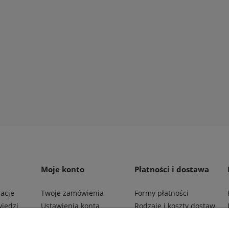
spalinowa 4-suw HONDA
Kosiarka spalinowa HONDA
35E3 UEET
536C VKE
9,00 zł
3 699,00 zł
 koszyka
do koszyka
Moje konto
Płatności i dostawa
macje
Twoje zamówienia
Formy płatności
wiedzi
Ustawienia konta
Rodzaje i koszty dostaw
Przechowalnia
Czas realizacji zamówienia