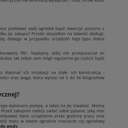
ektryczna ma określoną wydajność i ilość litrów, które
?
sz podlewać swój ogródek bądź stworzyć prysznic z
u jej zakupu? Przede wszystkim na łatwość obsługi.
wodę, dlatego w przypadku urządzeń tego typu dobre
osowany filtr. Najlepiej, żeby nie przepuszczał on
łudze, tak żebyś sam mógł regularnie go czyścić bądź
dokonać ich instalacji na stałe. Ich konstrukcja -
okości oraz waga, która wynosi od 5 do 34 kilogramów
ycznej?
órego wykonano pompę, a także na jej trwałość. Można
 Przed zakupem należy zadać sobie pytanie, jaką moc
pompować dane urządzenie przez godzinę pracy oraz
Jeśli masz w swoim ogrodzie zraszacze czy ogrodowy
 do wody
.