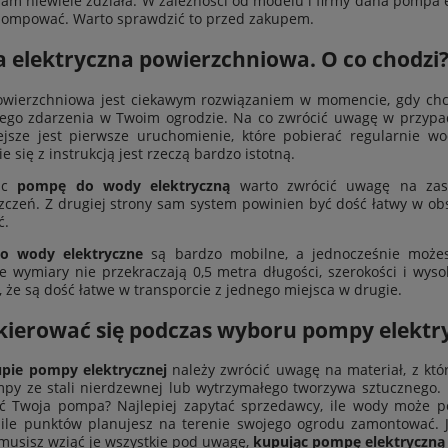
sam niewiele zdziała. W zależności od modelu i firmy dana pompa el
ompować. Warto sprawdzić to przed zakupem.
 elektryczna powierzchniowa. O co chodzi
wierzchniowa jest ciekawym rozwiązaniem w momencie, gdy chce
go zdarzenia w Twoim ogrodzie. Na co zwrócić uwagę w przypadk
ejsze jest pierwsze uruchomienie, które pobierać regularnie 
 się z instrukcją jest rzeczą bardzo istotną.
jąc
pompę do wody elektryczną
warto zwrócić uwagę na zast
zczeń. Z drugiej strony sam system powinien być dość łatwy w obs
ć.
o wody elektryczne
są bardzo mobilne, a jednocześnie możesz 
e wymiary nie przekraczają 0,5 metra długości, szerokości i wys
, że są dość łatwe w transporcie z jednego miejsca w drugie.
kierować się podczas wyboru pompy elektr
upie pompy elektrycznej
należy zwrócić uwagę na materiał, z kt
py ze stali nierdzewnej lub wytrzymałego tworzywa sztucznego.
ć Twoja pompa? Najlepiej zapytać sprzedawcy, ile wody może 
 ile punktów planujesz na terenie swojego ogrodu zamontować. 
 musisz wziąć je wszystkie pod uwagę,
kupując pompę elektryczną