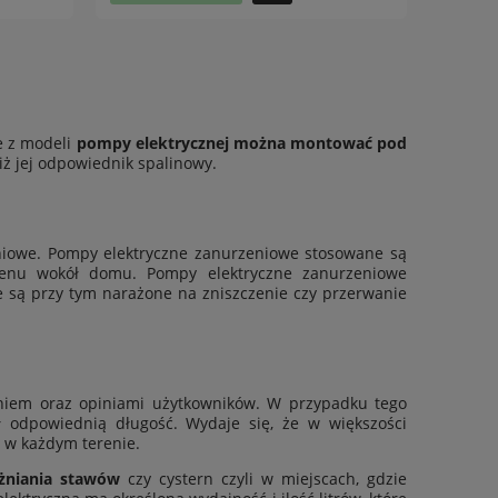
e z modeli
pompy elektrycznej można montować pod
niż jej odpowiednik spalinowy.
iowe. Pompy elektryczne zanurzeniowe stosowane są
erenu wokół domu. Pompy elektryczne zanurzeniowe
 są przy tym narażone na zniszczenie czy przerwanie
eniem oraz opiniami użytkowników. W przypadku tego
ł odpowiednią długość. Wydaje się, że w większości
 w każdym terenie.
óżniania stawów
czy cystern czyli w miejscach, gdzie