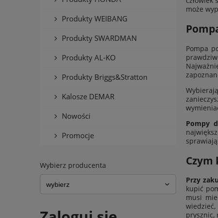
człowiek 
może wyp
Produkty WEIBANG
Pompa
Produkty SWARDMAN
Pompa po
prawdziwe
Produkty AL-KO
Najważni
zapoznanie
Produkty Briggs&Stratton
Wybiera
Kalosze DEMAR
zanieczys
wymienia
Nowości
Pompy d
największ
Promocje
sprawiają
Czym 
Wybierz producenta
Przy zak
kupić pom
musi mie
wiedzieć,
Zaloguj się
prysznic,