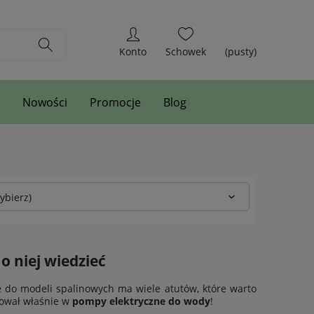
(pusty)
Nowości
Promocje
Blog
ybierz)
o niej wiedzieć
e do modeli spalinowych ma wiele atutów, które warto
stował właśnie w
pompy elektryczne do wody
!