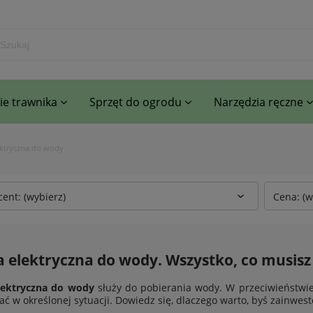
e trawnika
Sprzęt do ogrodu
Narzędzia ręczne
ktryczna do wody
ent: (wybierz)
Cena: (w
elektryczna do wody. Wszystko, co musisz 
ektryczna do wody
służy do pobierania wody. W przeciwieństwi
ać w określonej sytuacji. Dowiedz się, dlaczego warto, byś zainwe