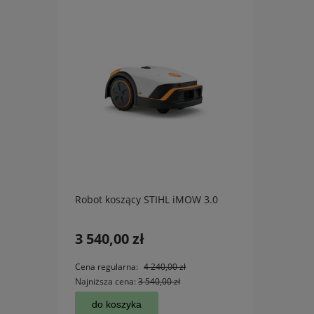
Robot koszący STIHL iMOW 3.0
Kosia
560S 
3 540,00 zł
1 54
Cena regularna:
4 240,00 zł
Cena r
Najniższa cena:
3 540,00 zł
Najniż
do koszyka
do