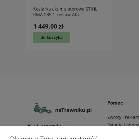
 HRG
Kosiarka akumulatorowa STIHL
Kosa 
RMA 235.1 zestaw AKU
UMK 4
1 449,00 zł
1 99
do koszyka
do
Pomoc
Zwroty i rekla
Pytania i odpo
ul. Kopernika 2
22-600 Tomaszów Lubelski
Regulamin
Dbamy o Twoją prywatność