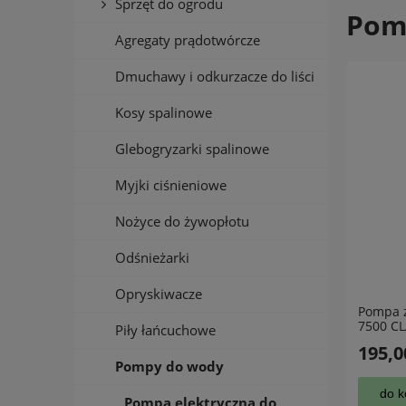
Sprzęt do ogrodu
Pom
Agregaty prądotwórcze
Dmuchawy i odkurzacze do liści
Kosy spalinowe
Glebogryzarki spalinowe
Myjki ciśnieniowe
Nożyce do żywopłotu
Odśnieżarki
Opryskiwacze
Pompa 
7500 CL
Piły łańcuchowe
195,0
Pompy do wody
do k
Pompa elektryczna do