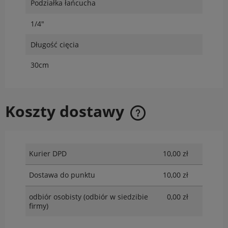
Podziałka łańcucha
1/4"
Długość cięcia
30cm
Koszty dostawy
Cena nie zawiera ewentualnych kosztów płatności
Kurier DPD
10,00 zł
Dostawa do punktu
10,00 zł
odbiór osobisty
(odbiór w siedzibie
0,00 zł
firmy)