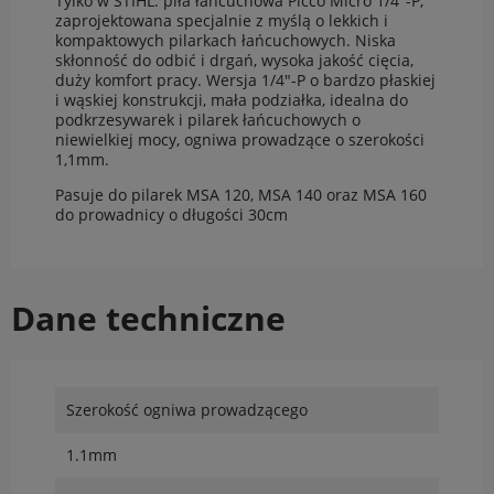
Tylko w STIHL: piła łańcuchowa Picco Micro 1/4"-P,
zaprojektowana specjalnie z myślą o lekkich i
kompaktowych pilarkach łańcuchowych. Niska
skłonność do odbić i drgań, wysoka jakość cięcia,
duży komfort pracy. Wersja 1/4"-P o bardzo płaskiej
i wąskiej konstrukcji, mała podziałka, idealna do
podkrzesywarek i pilarek łańcuchowych o
niewielkiej mocy, ogniwa prowadzące o szerokości
1,1mm.
Pasuje do pilarek MSA 120, MSA 140 oraz MSA 160
do prowadnicy o długości 30cm
Dane techniczne
Szerokość ogniwa prowadzącego
1.1mm