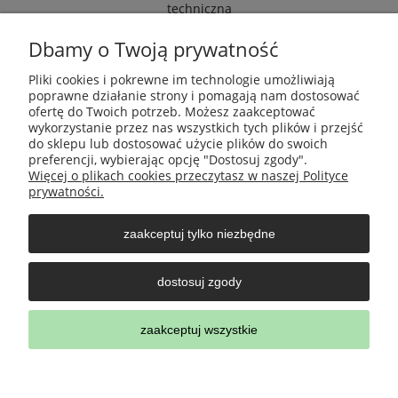
techniczna
Dbamy o Twoją prywatność
Pomoc
Pliki cookies i pokrewne im technologie umożliwiają
poprawne działanie strony i pomagają nam dostosować
ofertę do Twoich potrzeb. Możesz zaakceptować
Moje konto
wykorzystanie przez nas wszystkich tych plików i przejść
do sklepu lub dostosować użycie plików do swoich
preferencji, wybierając opcję "Dostosuj zgody".
Płatności i dostawa
Więcej o plikach cookies przeczytasz w naszej Polityce
prywatności.
Informacje
zaakceptuj tylko niezbędne
O nas
dostosuj zgody
zaakceptuj wszystkie
pokaż pełną wersję strony
;