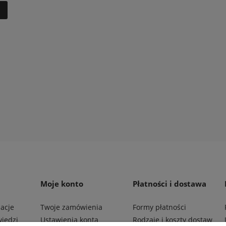
e akumulatorowe STIHL HSA
Nożyce długie HONDA Versa
SSHF LE
5,00 zł
1 525,00 zł
egularna:
1 469,00 zł
Cena regularna:
1 575,00 zł
sza cena:
1 345,00 zł
Najniższa cena:
1 525,00 zł
 koszyka
do koszyka
Moje konto
Płatności i dostawa
macje
Twoje zamówienia
Formy płatności
wiedzi
Ustawienia konta
Rodzaje i koszty dostaw