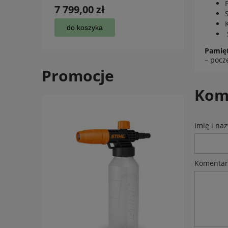
7 799,00 zł
5 19
do koszyka
po
Pamięt
– pocze
Promocje
Kome
Imię i na
Komentar