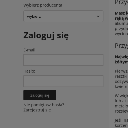
Przy
Wybierz producenta
Masz k
ręką 
akumul
przyda
Zaloguj się
wycina
Przy
E-mail:
Najwię
żółtym
Hasło:
Pierws
resztk
odżywc
kwietni
zaloguj się
W więk
lub ak
Nie pamiętasz hasła?
metalo
Zarejestruj się
rozsie
Jeśli n
korzen