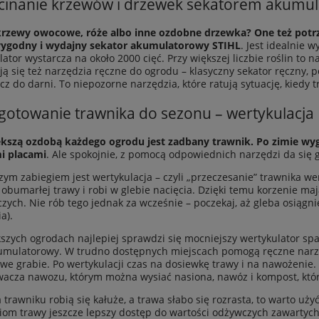
cinanie krzewów i drzewek sekatorem akum
rzewy owocowe, róże albo inne ozdobne drzewka? One też potrze
wygodny i wydajny sekator akumulatorowy STIHL
. Jest idealnie 
ator wystarcza na około 2000 cięć. Przy większej liczbie roślin to
ją się też narzędzia ręczne do ogrodu –
klasyczny sekator ręczny
, 
cz do darni. To niepozorne narzędzia, które ratują sytuację, kiedy 
gotowanie trawnika do sezonu – wertykulacja
kszą ozdobą każdego ogrodu jest zadbany trawnik. Po zimie wyglą
i placami
. Ale spokojnie, z pomocą odpowiednich narzędzi da się 
zym zabiegiem jest wertykulacja – czyli „przeczesanie” trawnika w
i obumarłej trawy i robi w glebie nacięcia. Dzięki temu korzenie ma
zych. Nie rób tego jednak za wcześnie – poczekaj, aż gleba osiągnie
a).
szych ogrodach najlepiej sprawdzi się
mocniejszy wertykulator sp
umulatorowy. W trudno dostępnych miejscach pomogą ręczne narzęd
we grabie. Po wertykulacji czas na dosiewkę trawy i na nawożenie. 
wacza nawozu, którym można wysiać nasiona, nawóz i kompost, kt
a trawniku robią się kałuże, a trawa słabo się rozrasta, to warto uż
iom trawy jeszcze lepszy dostęp do wartości odżywczych zawartych 