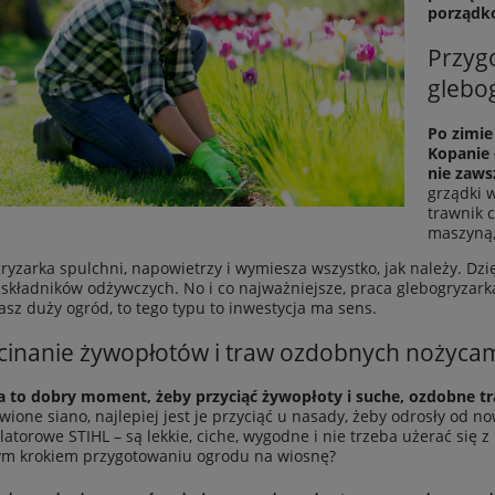
porządk
Przyg
glebo
Po zimie
Kopanie 
nie zaws
grządki 
trawnik c
maszyną, 
ryzarka spulchni, napowietrzy i wymiesza wszystko, jak należy. Dzi
 składników odżywczych. No i co najważniejsze, praca glebogryzark
masz duży ogród, to tego typu to inwestycja ma sens.
cinanie żywopłotów i traw ozdobnych nożyc
 to dobry moment, żeby przyciąć żywopłoty i suche, ozdobne t
wione siano, najlepiej jest je przyciąć u nasady, żeby odrosły od no
atorowe STIHL – są lekkie, ciche, wygodne i nie trzeba użerać się 
ym krokiem przygotowaniu ogrodu na wiosnę?