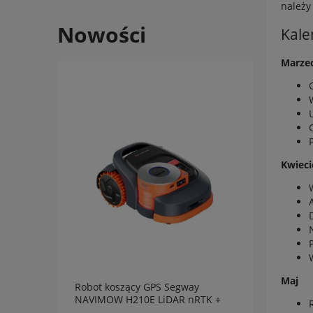
należy
Nowości
Kale
Marzec
Kwieci
Maj
Robot koszący GPS Segway
Robot
NAVIMOW H210E LiDAR nRTK +
NAVIM
Vision AI
Vision