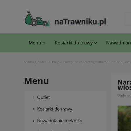
Menu
Kosiarki do trawy
Nawadniani
Strona główna
Blog
Narzędzia i sprzęt ogrodniczy niezbędny d
Menu
Nar
wio
Dodano
Outlet
Kosiarki do trawy
Nawadnianie trawnika