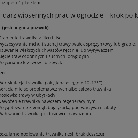
 uzupełnić piaskiem.
ndarz wiosennych prac w ogrodzie – krok po 
 (jeśli pogoda pozwoli)
Grabienie trawnika z filcu i liści
Wyczesywanie mchu i suchej trawy (wałek sprężynkowy lub grabie)
Usuwanie większych chwastów ręcznie lub wyrywaczem
Cięcie traw ozdobnych i suchych łodyg bylin
Przycinanie krzewów i drzewek
eń
Wertykulacja trawnika (jak gleba osiągnie 10–12°C)
Aeracja miejsc problematycznych albo całego trawnika
Dosiewka trawy w ubytkach
Nawożenie trawnika nawozem regeneracyjnym
Przygotowanie ziemi glebogryzarką pod warzywa i rabaty
Wałowanie trawnika po dosiewce, nawożeniu
 koszący GPS Segway
Kosiarka robot GPS Sunseek
OW i210E AWD nRTK +
Elite X4 Lidar VSLAM
Regularne podlewanie trawnika (jeśli brak deszczu)
 AI