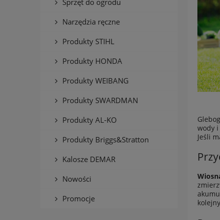
Sprzęt do ogrodu
Narzędzia ręczne
Produkty STIHL
Produkty HONDA
Produkty WEIBANG
Produkty SWARDMAN
Glebog
Produkty AL-KO
wody i
Jeśli 
Produkty Briggs&Stratton
Przy
Kalosze DEMAR
Wiosna
Nowości
zmierz
akumul
Promocje
kolejn