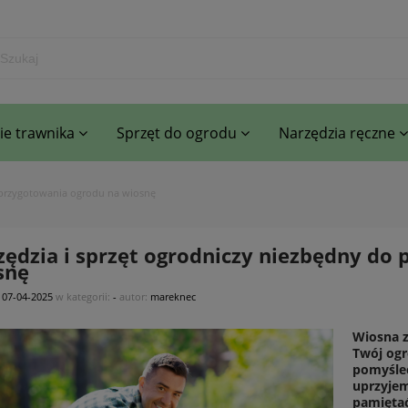
e trawnika
Sprzęt do ogrodu
Narzędzia ręczne
o przygotowania ogrodu na wiosnę
zędzia i sprzęt ogrodniczy niezbędny do
snę
:
07-04-2025
w kategorii:
-
autor:
mareknec
Wiosna zb
Twój ogr
pomyśleć
uprzyjem
pamiętać