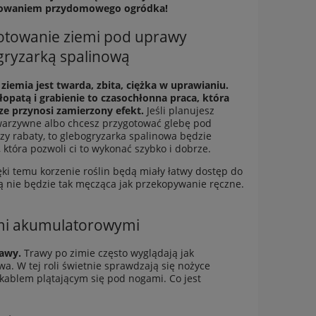
owaniem przydomowego ogródka!
otowanie ziemi pod uprawy
gryzarką spalinową
 ziemia jest twarda, zbita, ciężka w uprawianiu.
łopatą i grabienie to czasochłonna praca, która
ze przynosi zamierzony efekt.
Jeśli planujesz
warzywne albo chcesz przygotować glebę pod
zy rabaty, to
glebogryzarka spalinowa
będzie
która pozwoli ci to wykonać szybko i dobrze.
ęki temu korzenie roślin będą miały łatwy dostęp do
ą nie będzie tak męcząca jak przekopywanie ręczne.
ami akumulatorowymi
rawy.
Trawy po zimie często wyglądają jak
wa. W tej roli świetnie sprawdzają się nożyce
z kablem plątającym się pod nogami. Co jest