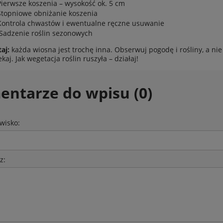
Pierwsze koszenia – wysokość ok. 5 cm
9,00 zł
5 599,00 zł
Stopniowe obniżanie koszenia
Kontrola chwastów i ewentualne ręczne usuwanie
wiadom o dostępności
do koszyka
Sadzenie roślin sezonowych
aj:
każda wiosna jest trochę inna. Obserwuj pogodę i rośliny, a nie 
kaj. Jak wegetacja roślin ruszyła – działaj!
ntarze do wpisu (0)
zwisko:
z: