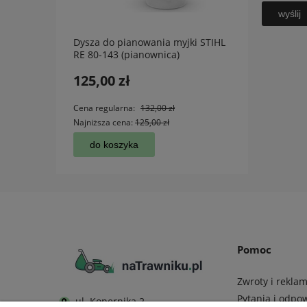
wyślij
Dysza do pianowania myjki STIHL
Nożyc
RE 80-143 (pianownica)
100
125,00 zł
1 37
Cena regularna:
132,00 zł
Cena r
Najniższa cena:
125,00 zł
Najniż
do koszyka
do
Pomoc
Zwroty i rekla
Pytania i odpo
ul. Kopernika 2