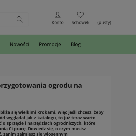
(pusty)
Nowości
Promocje
Blog
 przygotowania ogrodu na
liża się wielkimi krokami, więc jeśli chcesz, żeby
ód wyglądał jak z katalogu, to już teraz warto
 o sprzęcie i narzędziach ogrodniczych, które
nią Ci pracę. Dowiedz się, o czym musisz
, zanim zajmiesz się wiosennym