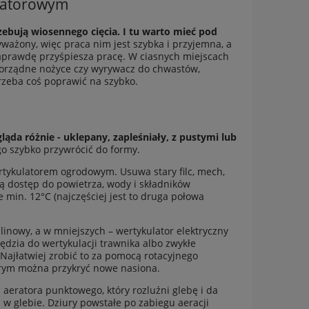
ulatorowym
bują wiosennego cięcia. I tu warto mieć pod
wyważony, więc praca nim jest szybka i przyjemna, a
 naprawdę przyśpiesza pracę. W ciasnych miejscach
porządne nożyce czy wyrywacz do chwastów,
trzeba coś poprawić na szybko.
da różnie - uklepany, zapleśniały, z pustymi lub
go szybko przywrócić do formy.
ertykulatorem ogrodowym. Usuwa stary filc, mech,
ją dostęp do powietrza, wody i składników
 min. 12°C (najczęściej jest to druga połowa
alinowy
, a w mniejszych – wertykulator elektryczny
zia do wertykulacji trawnika albo zwykłe
Najłatwiej zrobić to za pomocą rotacyjnego
órym można przykryć nowe nasiona.
yć aeratora punktowego, który rozluźni glebę i da
w glebie. Dziury powstałe po zabiegu aeracji