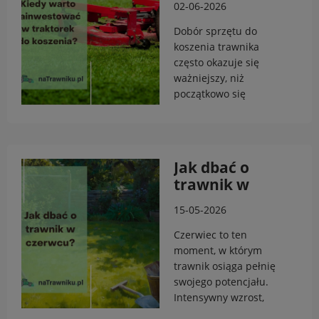
02-06-2026
koszenia a kiedy
zmienia kolor, słabiej
wystarczy
rośnie, a w skrajnych
Dobór sprzętu do
kosiarka
przypadkach staje się
koszenia trawnika
podatna na choroby
często okazuje się
spalinowa?
trawnika. Wczesne
ważniejszy, niż
rozpoznanie objawów
początkowo się
niedoboru trawnika
wydaje. Właściwe
pozwala skutecznie
narzędzie potrafi
zareagować i
zaoszczędzić nasz
przywrócić murawie
czas, siły i pieniądze,
Jak dbać o
zdrowy wygląd. I
jednocześnie
trawnik w
właśnie o objawach
wpływając na wygląd
czerwcu?
niedoborów
ogrodu oraz komfort
15-05-2026
składników
pracy. Właśnie dlatego
odżywczych trawnika
w tym artykule
Czerwiec to ten
piszemy w tym
odpowiadamy na
moment, w którym
artykule. Serdecznie
tytułowe pytanie, kiedy
trawnik osiąga pełnię
zapraszamy do
warto zainwestować i
swojego potencjału.
lektury.
kupić kosiarkę
Intensywny wzrost,
spalinową, a kiedy
soczysta zieleń i coraz