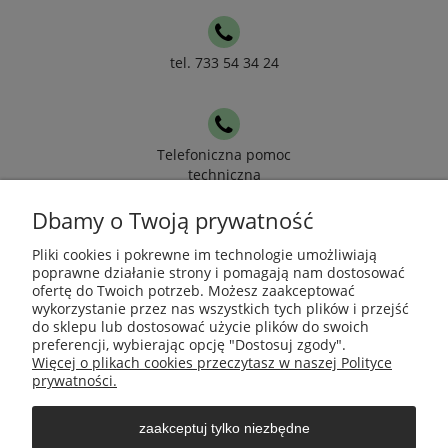
tel. 733 54 34 24
Telefoniczna pomoc
techniczna
Dbamy o Twoją prywatność
Pomoc
Pliki cookies i pokrewne im technologie umożliwiają
poprawne działanie strony i pomagają nam dostosować
ofertę do Twoich potrzeb. Możesz zaakceptować
Moje konto
wykorzystanie przez nas wszystkich tych plików i przejść
do sklepu lub dostosować użycie plików do swoich
preferencji, wybierając opcję "Dostosuj zgody".
Płatności i dostawa
Więcej o plikach cookies przeczytasz w naszej Polityce
prywatności.
Informacje
zaakceptuj tylko niezbędne