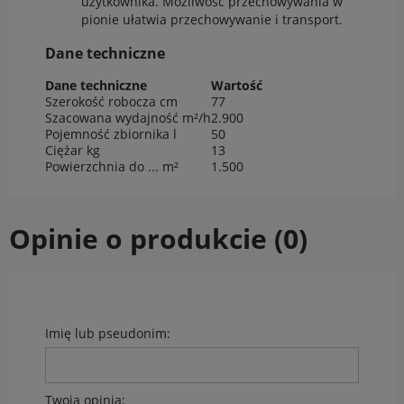
użytkownika. Możliwość przechowywania w
pionie ułatwia przechowywanie i transport.
Dane techniczne
Dane techniczne
Wartość
Szerokość robocza cm
77
Szacowana wydajność m²/h
2.900
Pojemność zbiornika l
50
Ciężar kg
13
Powierzchnia do ... m²
1.500
Opinie o produkcie (0)
Imię lub pseudonim:
Twoja opinia: