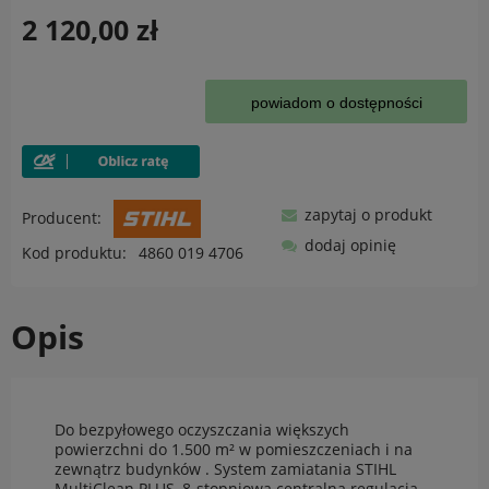
2 120,00 zł
powiadom o dostępności
zapytaj o produkt
Producent:
dodaj opinię
Kod produktu:
4860 019 4706
Opis
Do bezpyłowego oczyszczania większych
powierzchni do 1.500 m² w pomieszczeniach i na
zewnątrz budynków . System zamiatania STIHL
MultiClean PLUS, 8-stopniowa centralna regulacja