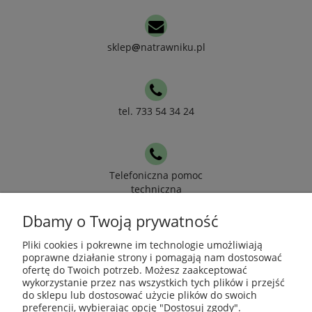
sklep
@
natrawniku.pl
tel. 733 54 34 24
Telefoniczna pomoc
techniczna
Dbamy o Twoją prywatność
Pomoc
Pliki cookies i pokrewne im technologie umożliwiają
poprawne działanie strony i pomagają nam dostosować
ofertę do Twoich potrzeb. Możesz zaakceptować
Moje konto
wykorzystanie przez nas wszystkich tych plików i przejść
do sklepu lub dostosować użycie plików do swoich
preferencji, wybierając opcję "Dostosuj zgody".